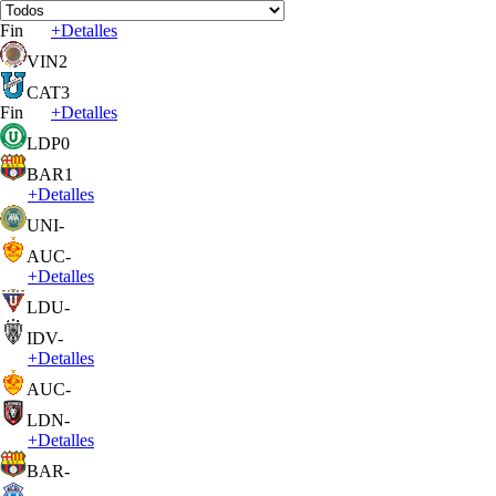
Fin
+
Detalles
VIN
2
CAT
3
Fin
+
Detalles
LDP
0
BAR
1
+
Detalles
UNI
-
AUC
-
+
Detalles
LDU
-
IDV
-
+
Detalles
AUC
-
LDN
-
+
Detalles
BAR
-