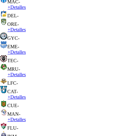
MAC
-
+
Detalles
DEL
-
ORE
-
+
Detalles
GYC
-
EME
-
+
Detalles
TEC
-
MRU
-
+
Detalles
LFC
-
CAT
-
+
Detalles
CUE
-
MAN
-
+
Detalles
FLU
-