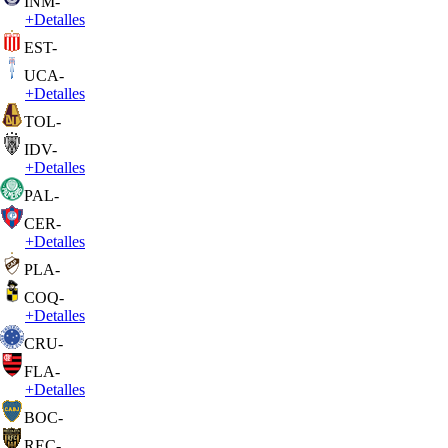
INM
-
+
Detalles
EST
-
UCA
-
+
Detalles
TOL
-
IDV
-
+
Detalles
PAL
-
CER
-
+
Detalles
PLA
-
COQ
-
+
Detalles
CRU
-
FLA
-
+
Detalles
BOC
-
REC
-