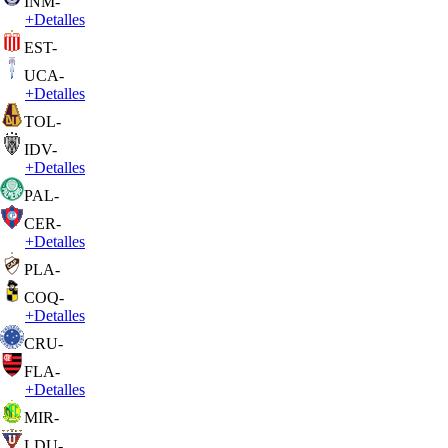
INM
-
+
Detalles
EST
-
UCA
-
+
Detalles
TOL
-
IDV
-
+
Detalles
PAL
-
CER
-
+
Detalles
PLA
-
COQ
-
+
Detalles
CRU
-
FLA
-
+
Detalles
MIR
-
LDU
-