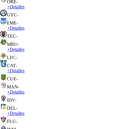
ORE
-
+
Detalles
GYC
-
EME
-
+
Detalles
TEC
-
MRU
-
+
Detalles
LFC
-
CAT
-
+
Detalles
CUE
-
MAN
-
+
Detalles
IDV
-
DEL
-
+
Detalles
FLU
-