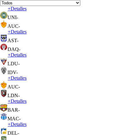
+
Detalles
UNI
-
AUC
-
+
Detalles
AST
-
DAQ
-
+
Detalles
LDU
-
IDV
-
+
Detalles
AUC
-
LDN
-
+
Detalles
BAR
-
MAC
-
+
Detalles
DEL
-