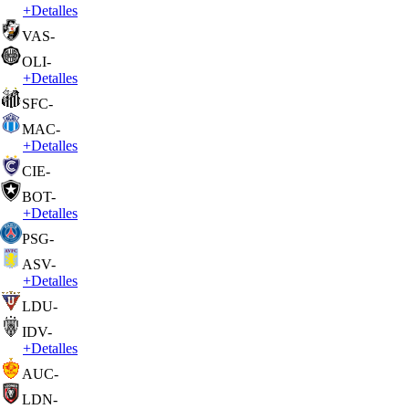
+
Detalles
VAS
-
OLI
-
+
Detalles
SFC
-
MAC
-
+
Detalles
CIE
-
BOT
-
+
Detalles
PSG
-
ASV
-
+
Detalles
LDU
-
IDV
-
+
Detalles
AUC
-
LDN
-