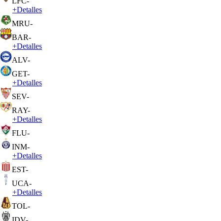
LFC
-
+
Detalles
MRU
-
BAR
-
+
Detalles
ALV
-
GET
-
+
Detalles
SEV
-
RAY
-
+
Detalles
FLU
-
INM
-
+
Detalles
EST
-
UCA
-
+
Detalles
TOL
-
IDV
-