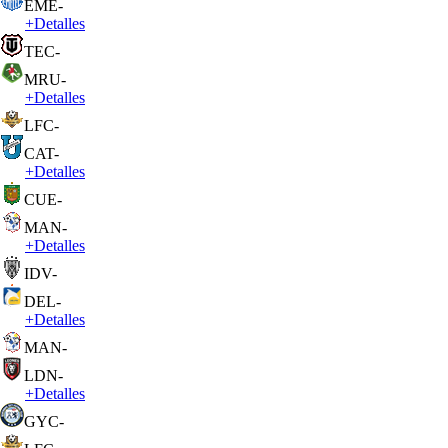
EME
-
+
Detalles
TEC
-
MRU
-
+
Detalles
LFC
-
CAT
-
+
Detalles
CUE
-
MAN
-
+
Detalles
IDV
-
DEL
-
+
Detalles
MAN
-
LDN
-
+
Detalles
GYC
-