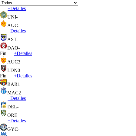
+
Detalles
UNI
-
AUC
-
+
Detalles
AST
-
DAQ
-
Fin
+
Detalles
AUC
3
LDN
0
Fin
+
Detalles
BAR
1
MAC
2
+
Detalles
DEL
-
ORE
-
+
Detalles
GYC
-