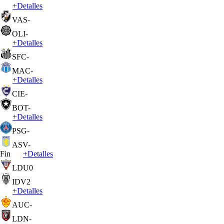
+
Detalles
VAS
-
OLI
-
+
Detalles
SFC
-
MAC
-
+
Detalles
CIE
-
BOT
-
+
Detalles
PSG
-
ASV
-
Fin
+
Detalles
LDU
0
IDV
2
+
Detalles
AUC
-
LDN
-