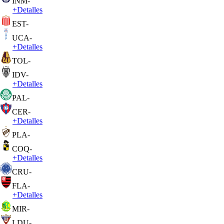
INM
-
+
Detalles
EST
-
UCA
-
+
Detalles
TOL
-
IDV
-
+
Detalles
PAL
-
CER
-
+
Detalles
PLA
-
COQ
-
+
Detalles
CRU
-
FLA
-
+
Detalles
MIR
-
LDU
-