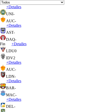
+
Detalles
UNI
-
AUC
-
+
Detalles
AST
-
DAQ
-
Fin
+
Detalles
LDU
0
IDV
2
+
Detalles
AUC
-
LDN
-
+
Detalles
BAR
-
MAC
-
+
Detalles
DEL
-