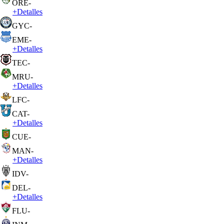
ORE
-
+
Detalles
GYC
-
EME
-
+
Detalles
TEC
-
MRU
-
+
Detalles
LFC
-
CAT
-
+
Detalles
CUE
-
MAN
-
+
Detalles
IDV
-
DEL
-
+
Detalles
FLU
-