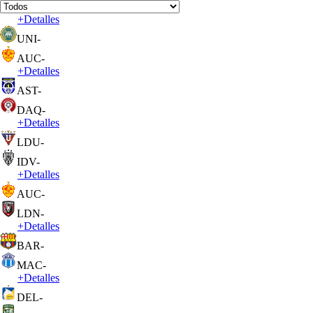
+
Detalles
UNI
-
AUC
-
+
Detalles
AST
-
DAQ
-
+
Detalles
LDU
-
IDV
-
+
Detalles
AUC
-
LDN
-
+
Detalles
BAR
-
MAC
-
+
Detalles
DEL
-