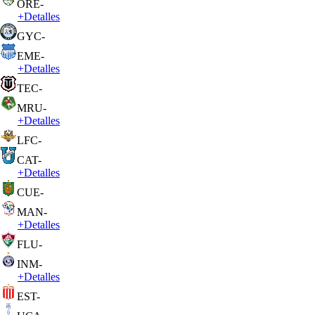
ORE
-
+
Detalles
GYC
-
EME
-
+
Detalles
TEC
-
MRU
-
+
Detalles
LFC
-
CAT
-
+
Detalles
CUE
-
MAN
-
+
Detalles
FLU
-
INM
-
+
Detalles
EST
-