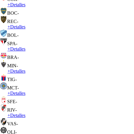
+
Detalles
BOC
-
REC
-
+
Detalles
BOL
-
SPA
-
+
Detalles
BRA
-
MIN
-
+
Detalles
TIG
-
MCT
-
+
Detalles
SFE
-
RIV
-
+
Detalles
VAS
-
OLI
-