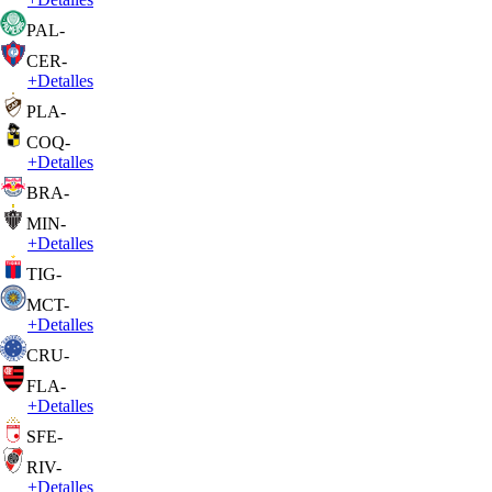
PAL
-
CER
-
+
Detalles
PLA
-
COQ
-
+
Detalles
BRA
-
MIN
-
+
Detalles
TIG
-
MCT
-
+
Detalles
CRU
-
FLA
-
+
Detalles
SFE
-
RIV
-
+
Detalles