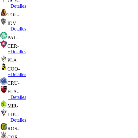
UCA
-
+
Detalles
TOL
-
IDV
-
+
Detalles
PAL
-
CER
-
+
Detalles
PLA
-
COQ
-
+
Detalles
CRU
-
FLA
-
+
Detalles
MIR
-
LDU
-
+
Detalles
ROS
-
COR
-