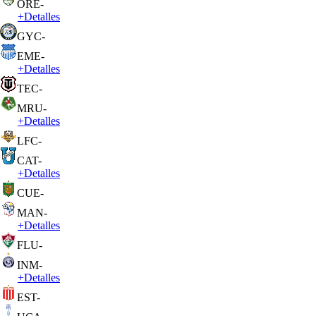
ORE
-
+
Detalles
GYC
-
EME
-
+
Detalles
TEC
-
MRU
-
+
Detalles
LFC
-
CAT
-
+
Detalles
CUE
-
MAN
-
+
Detalles
FLU
-
INM
-
+
Detalles
EST
-