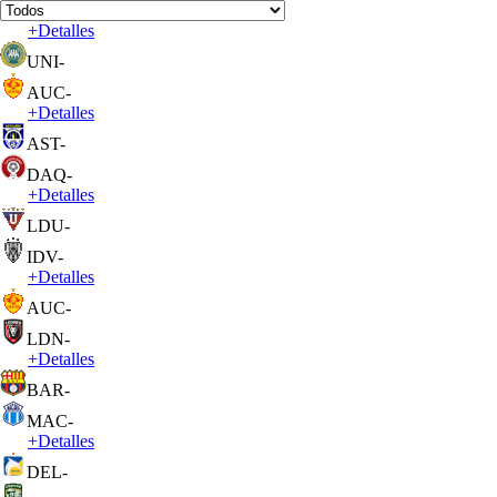
+
Detalles
UNI
-
AUC
-
+
Detalles
AST
-
DAQ
-
+
Detalles
LDU
-
IDV
-
+
Detalles
AUC
-
LDN
-
+
Detalles
BAR
-
MAC
-
+
Detalles
DEL
-