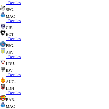
+
Detalles
SFC
-
MAC
-
+
Detalles
CIE
-
BOT
-
+
Detalles
PSG
-
ASV
-
+
Detalles
LDU
-
IDV
-
+
Detalles
AUC
-
LDN
-
+
Detalles
BAR
-
MAC
-