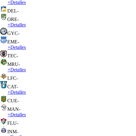
+
Detalles
DEL
-
ORE
-
+
Detalles
GYC
-
EME
-
+
Detalles
TEC
-
MRU
-
+
Detalles
LFC
-
CAT
-
+
Detalles
CUE
-
MAN
-
+
Detalles
FLU
-
INM
-