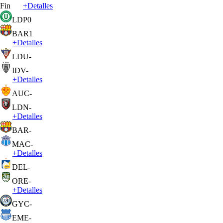
Fin
+
Detalles
LDP
0
BAR
1
+
Detalles
LDU
-
IDV
-
+
Detalles
AUC
-
LDN
-
+
Detalles
BAR
-
MAC
-
+
Detalles
DEL
-
ORE
-
+
Detalles
GYC
-
EME
-