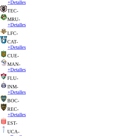
+
Detalles
TEC
-
MRU
-
+
Detalles
LFC
-
CAT
-
+
Detalles
CUE
-
MAN
-
+
Detalles
FLU
-
INM
-
+
Detalles
BOC
-
REC
-
+
Detalles
EST
-
UCA
-