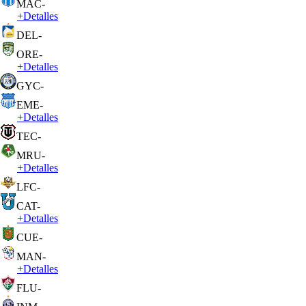
MAC
-
+
Detalles
DEL
-
ORE
-
+
Detalles
GYC
-
EME
-
+
Detalles
TEC
-
MRU
-
+
Detalles
LFC
-
CAT
-
+
Detalles
CUE
-
MAN
-
+
Detalles
FLU
-