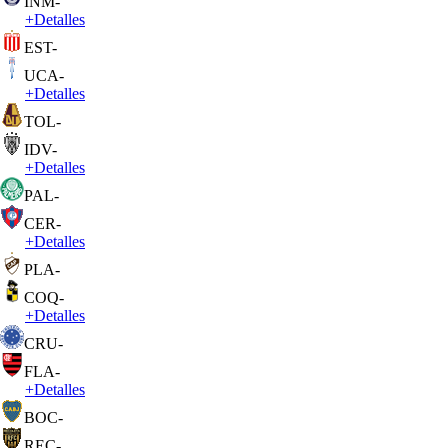
INM
-
+
Detalles
EST
-
UCA
-
+
Detalles
TOL
-
IDV
-
+
Detalles
PAL
-
CER
-
+
Detalles
PLA
-
COQ
-
+
Detalles
CRU
-
FLA
-
+
Detalles
BOC
-
REC
-