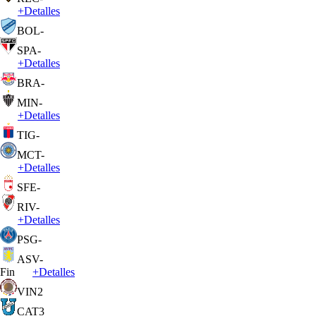
+
Detalles
BOL
-
SPA
-
+
Detalles
BRA
-
MIN
-
+
Detalles
TIG
-
MCT
-
+
Detalles
SFE
-
RIV
-
+
Detalles
PSG
-
ASV
-
Fin
+
Detalles
VIN
2
CAT
3