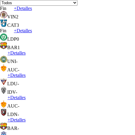
Fin
+
Detalles
VIN
2
CAT
3
Fin
+
Detalles
LDP
0
BAR
1
+
Detalles
UNI
-
AUC
-
+
Detalles
LDU
-
IDV
-
+
Detalles
AUC
-
LDN
-
+
Detalles
BAR
-