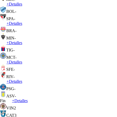
+
Detalles
BOL
-
SPA
-
+
Detalles
BRA
-
MIN
-
+
Detalles
TIG
-
MCT
-
+
Detalles
SFE
-
RIV
-
+
Detalles
PSG
-
ASV
-
Fin
+
Detalles
VIN
2
CAT
3