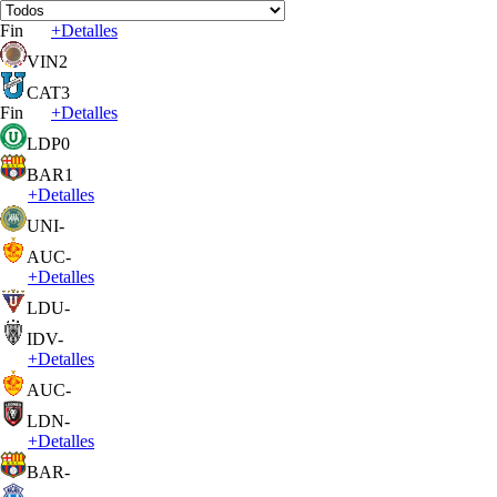
Fin
+
Detalles
VIN
2
CAT
3
Fin
+
Detalles
LDP
0
BAR
1
+
Detalles
UNI
-
AUC
-
+
Detalles
LDU
-
IDV
-
+
Detalles
AUC
-
LDN
-
+
Detalles
BAR
-