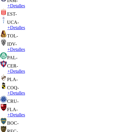
INM
-
+
Detalles
EST
-
UCA
-
+
Detalles
TOL
-
IDV
-
+
Detalles
PAL
-
CER
-
+
Detalles
PLA
-
COQ
-
+
Detalles
CRU
-
FLA
-
+
Detalles
BOC
-
REC
-