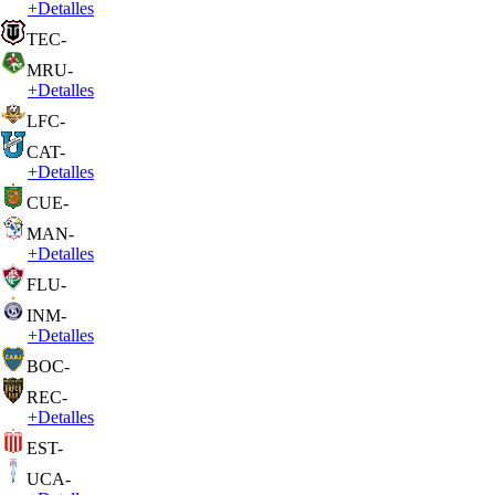
+
Detalles
TEC
-
MRU
-
+
Detalles
LFC
-
CAT
-
+
Detalles
CUE
-
MAN
-
+
Detalles
FLU
-
INM
-
+
Detalles
BOC
-
REC
-
+
Detalles
EST
-
UCA
-