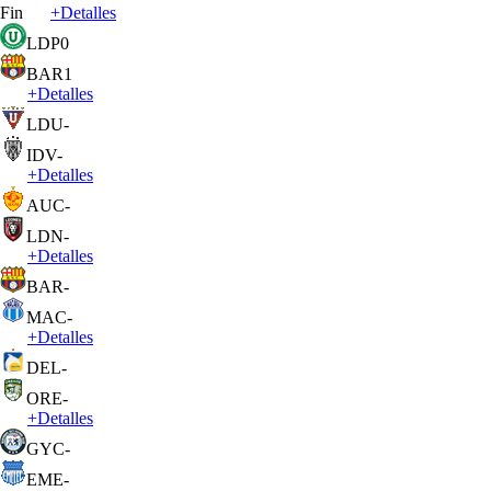
Fin
+
Detalles
LDP
0
BAR
1
+
Detalles
LDU
-
IDV
-
+
Detalles
AUC
-
LDN
-
+
Detalles
BAR
-
MAC
-
+
Detalles
DEL
-
ORE
-
+
Detalles
GYC
-
EME
-