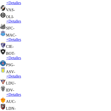
+
Detalles
VAS
-
OLI
-
+
Detalles
SFC
-
MAC
-
+
Detalles
CIE
-
BOT
-
+
Detalles
PSG
-
ASV
-
+
Detalles
LDU
-
IDV
-
+
Detalles
AUC
-
LDN
-