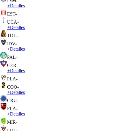
INM
-
+
Detalles
EST
-
UCA
-
+
Detalles
TOL
-
IDV
-
+
Detalles
PAL
-
CER
-
+
Detalles
PLA
-
COQ
-
+
Detalles
CRU
-
FLA
-
+
Detalles
MIR
-
LDU
-