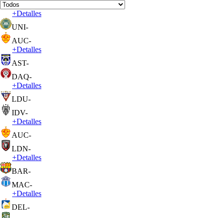
+
Detalles
UNI
-
AUC
-
+
Detalles
AST
-
DAQ
-
+
Detalles
LDU
-
IDV
-
+
Detalles
AUC
-
LDN
-
+
Detalles
BAR
-
MAC
-
+
Detalles
DEL
-