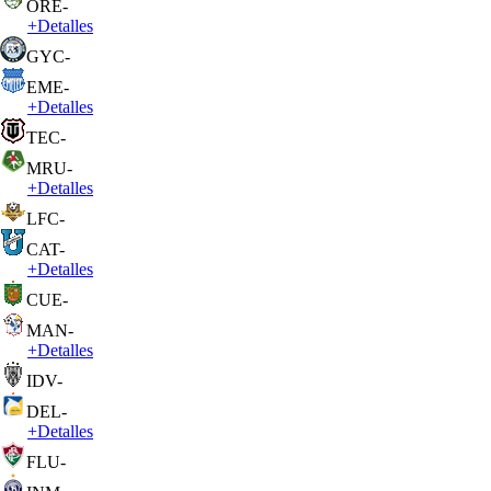
ORE
-
+
Detalles
GYC
-
EME
-
+
Detalles
TEC
-
MRU
-
+
Detalles
LFC
-
CAT
-
+
Detalles
CUE
-
MAN
-
+
Detalles
IDV
-
DEL
-
+
Detalles
FLU
-