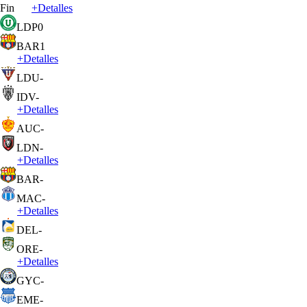
Fin
+
Detalles
LDP
0
BAR
1
+
Detalles
LDU
-
IDV
-
+
Detalles
AUC
-
LDN
-
+
Detalles
BAR
-
MAC
-
+
Detalles
DEL
-
ORE
-
+
Detalles
GYC
-
EME
-