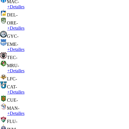
MAC
-
+
Detalles
DEL
-
ORE
-
+
Detalles
GYC
-
EME
-
+
Detalles
TEC
-
MRU
-
+
Detalles
LFC
-
CAT
-
+
Detalles
CUE
-
MAN
-
+
Detalles
FLU
-