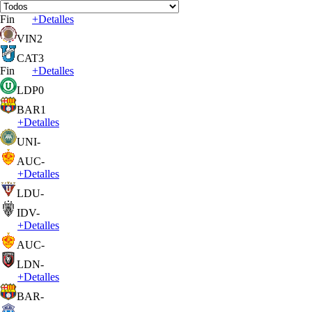
Fin
+
Detalles
VIN
2
CAT
3
Fin
+
Detalles
LDP
0
BAR
1
+
Detalles
UNI
-
AUC
-
+
Detalles
LDU
-
IDV
-
+
Detalles
AUC
-
LDN
-
+
Detalles
BAR
-