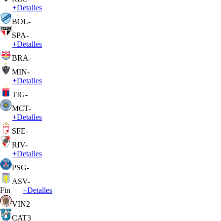
+
Detalles
BOL
-
SPA
-
+
Detalles
BRA
-
MIN
-
+
Detalles
TIG
-
MCT
-
+
Detalles
SFE
-
RIV
-
+
Detalles
PSG
-
ASV
-
Fin
+
Detalles
VIN
2
CAT
3