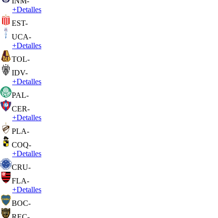
INM
-
+
Detalles
EST
-
UCA
-
+
Detalles
TOL
-
IDV
-
+
Detalles
PAL
-
CER
-
+
Detalles
PLA
-
COQ
-
+
Detalles
CRU
-
FLA
-
+
Detalles
BOC
-
REC
-