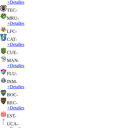
+
Detalles
TEC
-
MRU
-
+
Detalles
LFC
-
CAT
-
+
Detalles
CUE
-
MAN
-
+
Detalles
FLU
-
INM
-
+
Detalles
BOC
-
REC
-
+
Detalles
EST
-
UCA
-