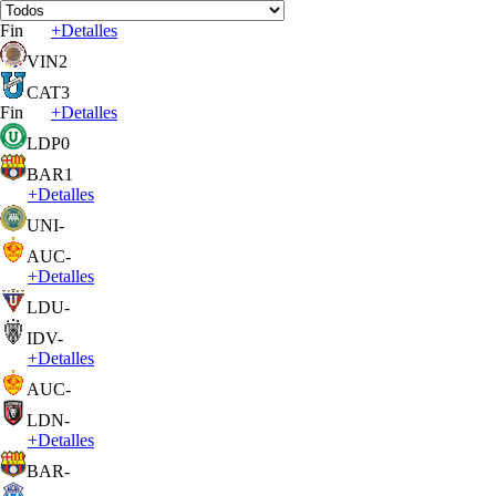
Fin
+
Detalles
VIN
2
CAT
3
Fin
+
Detalles
LDP
0
BAR
1
+
Detalles
UNI
-
AUC
-
+
Detalles
LDU
-
IDV
-
+
Detalles
AUC
-
LDN
-
+
Detalles
BAR
-