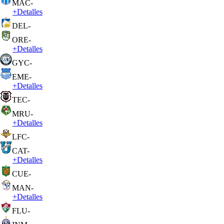
MAC
-
+
Detalles
DEL
-
ORE
-
+
Detalles
GYC
-
EME
-
+
Detalles
TEC
-
MRU
-
+
Detalles
LFC
-
CAT
-
+
Detalles
CUE
-
MAN
-
+
Detalles
FLU
-