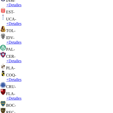
INM
-
+
Detalles
EST
-
UCA
-
+
Detalles
TOL
-
IDV
-
+
Detalles
PAL
-
CER
-
+
Detalles
PLA
-
COQ
-
+
Detalles
CRU
-
FLA
-
+
Detalles
BOC
-
REC
-