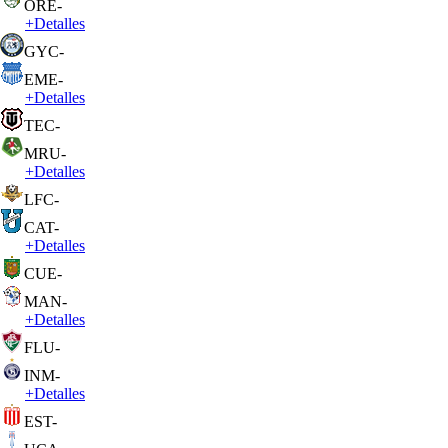
ORE
-
+
Detalles
GYC
-
EME
-
+
Detalles
TEC
-
MRU
-
+
Detalles
LFC
-
CAT
-
+
Detalles
CUE
-
MAN
-
+
Detalles
FLU
-
INM
-
+
Detalles
EST
-