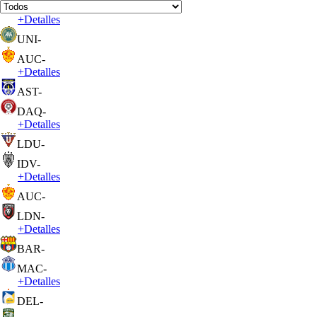
+
Detalles
UNI
-
AUC
-
+
Detalles
AST
-
DAQ
-
+
Detalles
LDU
-
IDV
-
+
Detalles
AUC
-
LDN
-
+
Detalles
BAR
-
MAC
-
+
Detalles
DEL
-