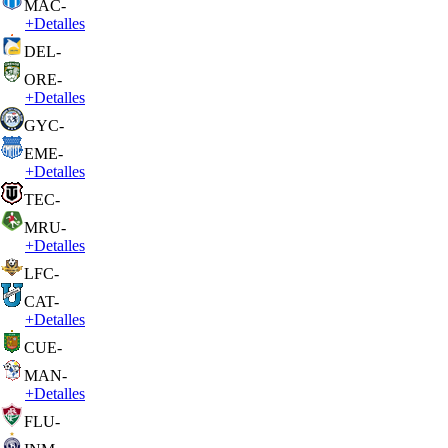
MAC
-
+
Detalles
DEL
-
ORE
-
+
Detalles
GYC
-
EME
-
+
Detalles
TEC
-
MRU
-
+
Detalles
LFC
-
CAT
-
+
Detalles
CUE
-
MAN
-
+
Detalles
FLU
-