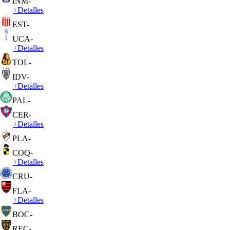
INM
-
+
Detalles
EST
-
UCA
-
+
Detalles
TOL
-
IDV
-
+
Detalles
PAL
-
CER
-
+
Detalles
PLA
-
COQ
-
+
Detalles
CRU
-
FLA
-
+
Detalles
BOC
-
REC
-