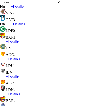
Fin
+
Detalles
VIN
2
CAT
3
Fin
+
Detalles
LDP
0
BAR
1
+
Detalles
UNI
-
AUC
-
+
Detalles
LDU
-
IDV
-
+
Detalles
AUC
-
LDN
-
+
Detalles
BAR
-