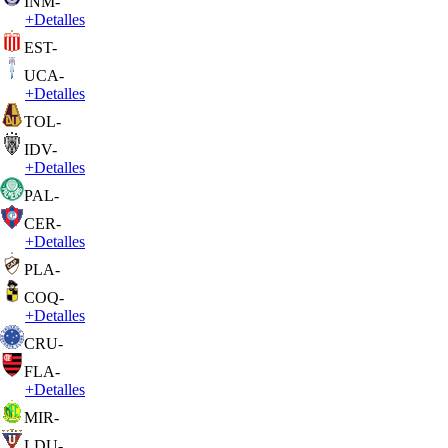
INM
-
+
Detalles
EST
-
UCA
-
+
Detalles
TOL
-
IDV
-
+
Detalles
PAL
-
CER
-
+
Detalles
PLA
-
COQ
-
+
Detalles
CRU
-
FLA
-
+
Detalles
MIR
-
LDU
-