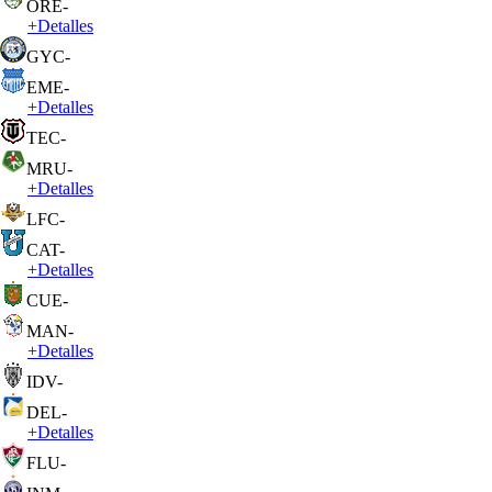
ORE
-
+
Detalles
GYC
-
EME
-
+
Detalles
TEC
-
MRU
-
+
Detalles
LFC
-
CAT
-
+
Detalles
CUE
-
MAN
-
+
Detalles
IDV
-
DEL
-
+
Detalles
FLU
-