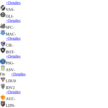
+
Detalles
VAS
-
OLI
-
+
Detalles
SFC
-
MAC
-
+
Detalles
CIE
-
BOT
-
+
Detalles
PSG
-
ASV
-
Fin
+
Detalles
LDU
0
IDV
2
+
Detalles
AUC
-
LDN
-