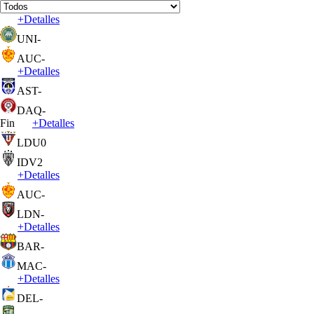
+
Detalles
UNI
-
AUC
-
+
Detalles
AST
-
DAQ
-
Fin
+
Detalles
LDU
0
IDV
2
+
Detalles
AUC
-
LDN
-
+
Detalles
BAR
-
MAC
-
+
Detalles
DEL
-