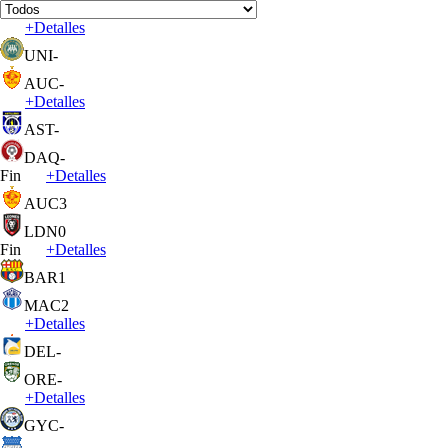
+
Detalles
UNI
-
AUC
-
+
Detalles
AST
-
DAQ
-
Fin
+
Detalles
AUC
3
LDN
0
Fin
+
Detalles
BAR
1
MAC
2
+
Detalles
DEL
-
ORE
-
+
Detalles
GYC
-