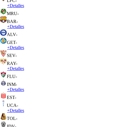
LFC
-
+
Detalles
MRU
-
BAR
-
+
Detalles
ALV
-
GET
-
+
Detalles
SEV
-
RAY
-
+
Detalles
FLU
-
INM
-
+
Detalles
EST
-
UCA
-
+
Detalles
TOL
-
IDV
-