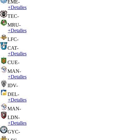
EME
-
+
Detalles
TEC
-
MRU
-
+
Detalles
LFC
-
CAT
-
+
Detalles
CUE
-
MAN
-
+
Detalles
IDV
-
DEL
-
+
Detalles
MAN
-
LDN
-
+
Detalles
GYC
-