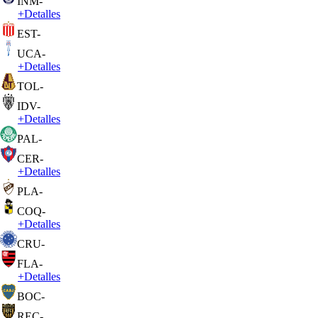
INM
-
+
Detalles
EST
-
UCA
-
+
Detalles
TOL
-
IDV
-
+
Detalles
PAL
-
CER
-
+
Detalles
PLA
-
COQ
-
+
Detalles
CRU
-
FLA
-
+
Detalles
BOC
-
REC
-