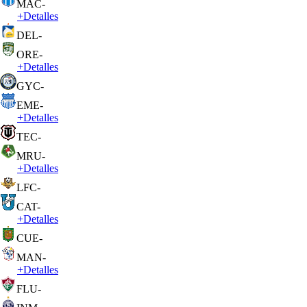
MAC
-
+
Detalles
DEL
-
ORE
-
+
Detalles
GYC
-
EME
-
+
Detalles
TEC
-
MRU
-
+
Detalles
LFC
-
CAT
-
+
Detalles
CUE
-
MAN
-
+
Detalles
FLU
-