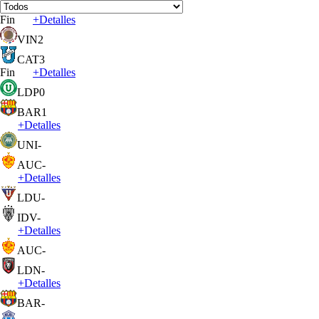
Fin
+
Detalles
VIN
2
CAT
3
Fin
+
Detalles
LDP
0
BAR
1
+
Detalles
UNI
-
AUC
-
+
Detalles
LDU
-
IDV
-
+
Detalles
AUC
-
LDN
-
+
Detalles
BAR
-