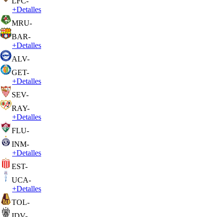
LFC
-
+
Detalles
MRU
-
BAR
-
+
Detalles
ALV
-
GET
-
+
Detalles
SEV
-
RAY
-
+
Detalles
FLU
-
INM
-
+
Detalles
EST
-
UCA
-
+
Detalles
TOL
-
IDV
-