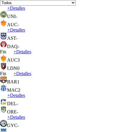
+
Detalles
UNI
-
AUC
-
+
Detalles
AST
-
DAQ
-
Fin
+
Detalles
AUC
3
LDN
0
Fin
+
Detalles
BAR
1
MAC
2
+
Detalles
DEL
-
ORE
-
+
Detalles
GYC
-