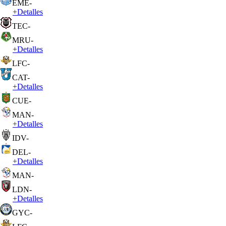
EME
-
+
Detalles
TEC
-
MRU
-
+
Detalles
LFC
-
CAT
-
+
Detalles
CUE
-
MAN
-
+
Detalles
IDV
-
DEL
-
+
Detalles
MAN
-
LDN
-
+
Detalles
GYC
-