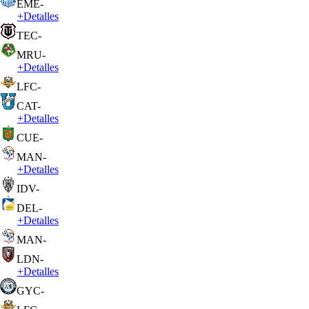
EME
-
+
Detalles
TEC
-
MRU
-
+
Detalles
LFC
-
CAT
-
+
Detalles
CUE
-
MAN
-
+
Detalles
IDV
-
DEL
-
+
Detalles
MAN
-
LDN
-
+
Detalles
GYC
-