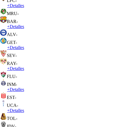
LFC
-
+
Detalles
MRU
-
BAR
-
+
Detalles
ALV
-
GET
-
+
Detalles
SEV
-
RAY
-
+
Detalles
FLU
-
INM
-
+
Detalles
EST
-
UCA
-
+
Detalles
TOL
-
IDV
-