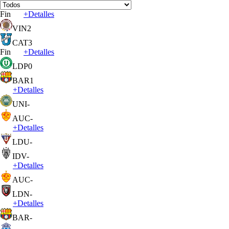
Fin
+
Detalles
VIN
2
CAT
3
Fin
+
Detalles
LDP
0
BAR
1
+
Detalles
UNI
-
AUC
-
+
Detalles
LDU
-
IDV
-
+
Detalles
AUC
-
LDN
-
+
Detalles
BAR
-