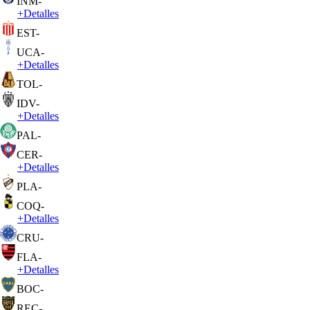
INM
-
+
Detalles
EST
-
UCA
-
+
Detalles
TOL
-
IDV
-
+
Detalles
PAL
-
CER
-
+
Detalles
PLA
-
COQ
-
+
Detalles
CRU
-
FLA
-
+
Detalles
BOC
-
REC
-