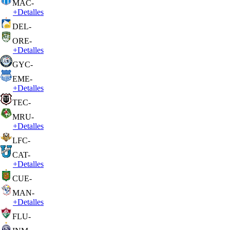
MAC
-
+
Detalles
DEL
-
ORE
-
+
Detalles
GYC
-
EME
-
+
Detalles
TEC
-
MRU
-
+
Detalles
LFC
-
CAT
-
+
Detalles
CUE
-
MAN
-
+
Detalles
FLU
-