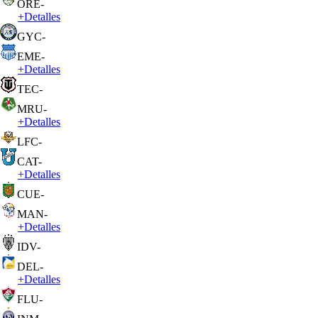
ORE
-
+
Detalles
GYC
-
EME
-
+
Detalles
TEC
-
MRU
-
+
Detalles
LFC
-
CAT
-
+
Detalles
CUE
-
MAN
-
+
Detalles
IDV
-
DEL
-
+
Detalles
FLU
-