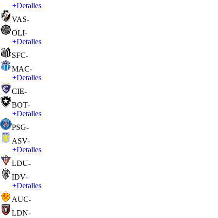
+
Detalles
VAS
-
OLI
-
+
Detalles
SFC
-
MAC
-
+
Detalles
CIE
-
BOT
-
+
Detalles
PSG
-
ASV
-
+
Detalles
LDU
-
IDV
-
+
Detalles
AUC
-
LDN
-