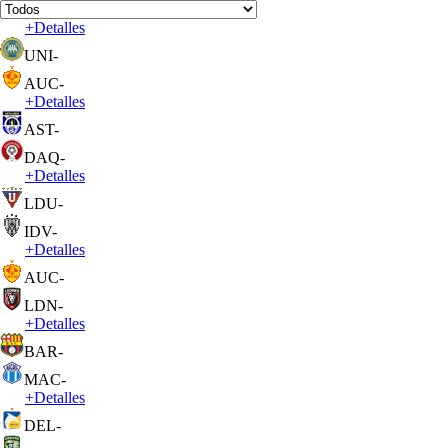
+
Detalles
UNI
-
AUC
-
+
Detalles
AST
-
DAQ
-
+
Detalles
LDU
-
IDV
-
+
Detalles
AUC
-
LDN
-
+
Detalles
BAR
-
MAC
-
+
Detalles
DEL
-