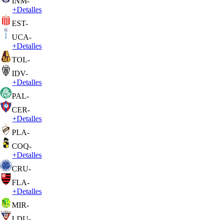
INM
-
+
Detalles
EST
-
UCA
-
+
Detalles
TOL
-
IDV
-
+
Detalles
PAL
-
CER
-
+
Detalles
PLA
-
COQ
-
+
Detalles
CRU
-
FLA
-
+
Detalles
MIR
-
LDU
-