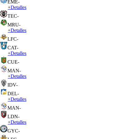
EME
-
+
Detalles
TEC
-
MRU
-
+
Detalles
LFC
-
CAT
-
+
Detalles
CUE
-
MAN
-
+
Detalles
IDV
-
DEL
-
+
Detalles
MAN
-
LDN
-
+
Detalles
GYC
-