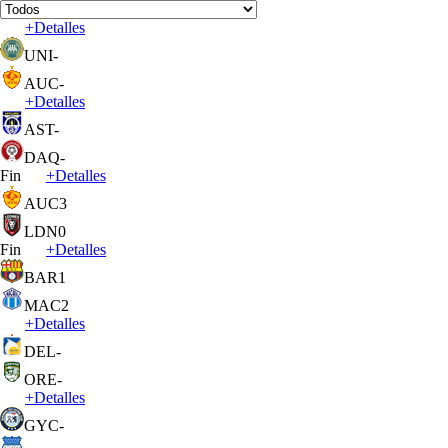
+
Detalles
UNI
-
AUC
-
+
Detalles
AST
-
DAQ
-
Fin
+
Detalles
AUC
3
LDN
0
Fin
+
Detalles
BAR
1
MAC
2
+
Detalles
DEL
-
ORE
-
+
Detalles
GYC
-