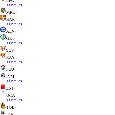
LFC
-
+
Detalles
MRU
-
BAR
-
+
Detalles
ALV
-
GET
-
+
Detalles
SEV
-
RAY
-
+
Detalles
FLU
-
INM
-
+
Detalles
EST
-
UCA
-
+
Detalles
TOL
-
IDV
-