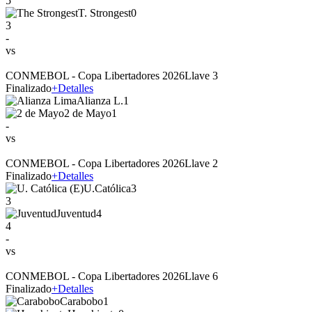
5
T. Strongest
0
3
-
vs
CONMEBOL - Copa Libertadores 2026
Llave 3
Finalizado
+
Detalles
Alianza L.
1
2 de Mayo
1
-
vs
CONMEBOL - Copa Libertadores 2026
Llave 2
Finalizado
+
Detalles
U.Católica
3
3
Juventud
4
4
-
vs
CONMEBOL - Copa Libertadores 2026
Llave 6
Finalizado
+
Detalles
Carabobo
1