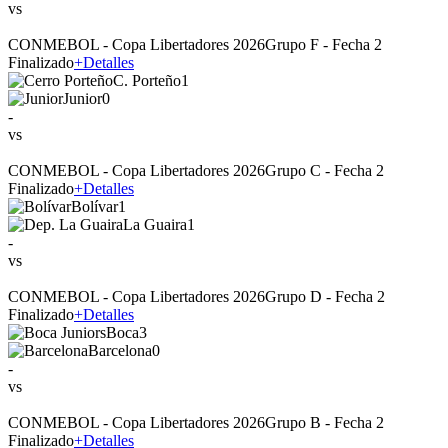
vs
CONMEBOL - Copa Libertadores 2026
Grupo F - Fecha 2
Finalizado
+
Detalles
C. Porteño
1
Junior
0
-
vs
CONMEBOL - Copa Libertadores 2026
Grupo C - Fecha 2
Finalizado
+
Detalles
Bolívar
1
La Guaira
1
-
vs
CONMEBOL - Copa Libertadores 2026
Grupo D - Fecha 2
Finalizado
+
Detalles
Boca
3
Barcelona
0
-
vs
CONMEBOL - Copa Libertadores 2026
Grupo B - Fecha 2
Finalizado
+
Detalles