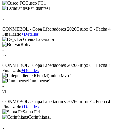
Cusco FC
1
Estudiantes
1
-
vs
CONMEBOL - Copa Libertadores 2026
Grupo C - Fecha 4
Finalizado
+
Detalles
La Guaira
1
Bolívar
1
-
vs
CONMEBOL - Copa Libertadores 2026
Grupo C - Fecha 4
Finalizado
+
Detalles
Indep.Mza.
1
Fluminense
1
-
vs
CONMEBOL - Copa Libertadores 2026
Grupo E - Fecha 4
Finalizado
+
Detalles
Santa Fe
1
Corinthians
1
-
vs