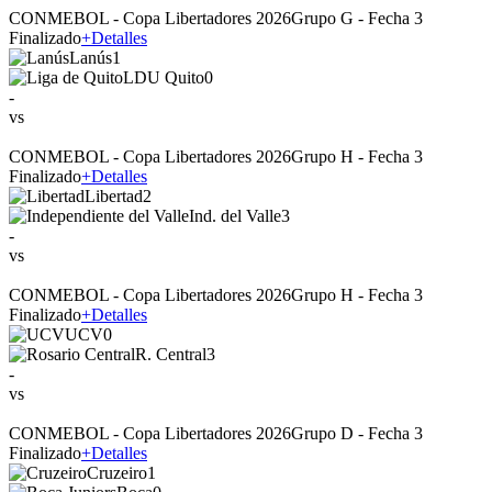
CONMEBOL - Copa Libertadores 2026
Grupo G - Fecha 3
Finalizado
+
Detalles
Lanús
1
LDU Quito
0
-
vs
CONMEBOL - Copa Libertadores 2026
Grupo H - Fecha 3
Finalizado
+
Detalles
Libertad
2
Ind. del Valle
3
-
vs
CONMEBOL - Copa Libertadores 2026
Grupo H - Fecha 3
Finalizado
+
Detalles
UCV
0
R. Central
3
-
vs
CONMEBOL - Copa Libertadores 2026
Grupo D - Fecha 3
Finalizado
+
Detalles
Cruzeiro
1