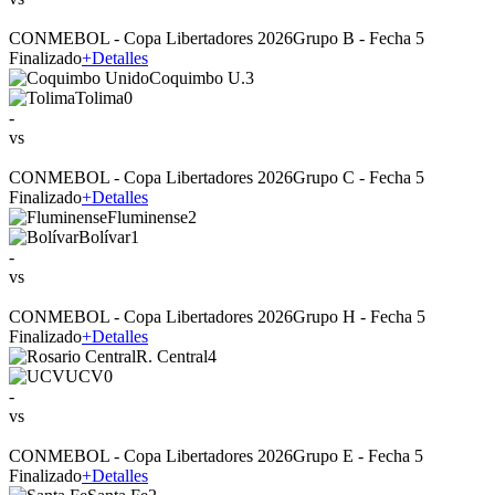
CONMEBOL - Copa Libertadores 2026
Grupo B - Fecha 5
Finalizado
+
Detalles
Coquimbo U.
3
Tolima
0
-
vs
CONMEBOL - Copa Libertadores 2026
Grupo C - Fecha 5
Finalizado
+
Detalles
Fluminense
2
Bolívar
1
-
vs
CONMEBOL - Copa Libertadores 2026
Grupo H - Fecha 5
Finalizado
+
Detalles
R. Central
4
UCV
0
-
vs
CONMEBOL - Copa Libertadores 2026
Grupo E - Fecha 5
Finalizado
+
Detalles