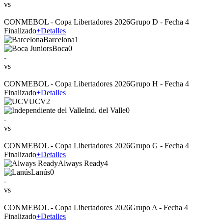
vs
CONMEBOL - Copa Libertadores 2026
Grupo D - Fecha 4
Finalizado
+
Detalles
Barcelona
1
Boca
0
-
vs
CONMEBOL - Copa Libertadores 2026
Grupo H - Fecha 4
Finalizado
+
Detalles
UCV
2
Ind. del Valle
0
-
vs
CONMEBOL - Copa Libertadores 2026
Grupo G - Fecha 4
Finalizado
+
Detalles
Always Ready
4
Lanús
0
-
vs
CONMEBOL - Copa Libertadores 2026
Grupo A - Fecha 4
Finalizado
+
Detalles