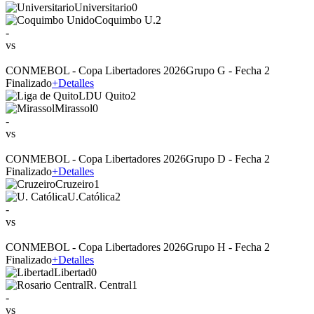
Universitario
0
Coquimbo U.
2
-
vs
CONMEBOL - Copa Libertadores 2026
Grupo G - Fecha 2
Finalizado
+
Detalles
LDU Quito
2
Mirassol
0
-
vs
CONMEBOL - Copa Libertadores 2026
Grupo D - Fecha 2
Finalizado
+
Detalles
Cruzeiro
1
U.Católica
2
-
vs
CONMEBOL - Copa Libertadores 2026
Grupo H - Fecha 2
Finalizado
+
Detalles
Libertad
0
R. Central
1
-
vs