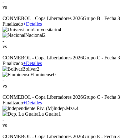
-
vs
CONMEBOL - Copa Libertadores 2026
Grupo B - Fecha 3
Finalizado
+
Detalles
Universitario
4
Nacional
2
-
vs
CONMEBOL - Copa Libertadores 2026
Grupo C - Fecha 3
Finalizado
+
Detalles
Bolívar
2
Fluminense
0
-
vs
CONMEBOL - Copa Libertadores 2026
Grupo C - Fecha 3
Finalizado
+
Detalles
Indep.Mza.
4
La Guaira
1
-
vs
CONMEBOL - Copa Libertadores 2026
Grupo E - Fecha 3