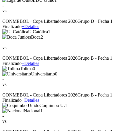
LDU Quito
1
-
vs
CONMEBOL - Copa Libertadores 2026
Grupo D - Fecha 1
Finalizado
+
Detalles
U.Católica
1
Boca
2
-
vs
CONMEBOL - Copa Libertadores 2026
Grupo B - Fecha 1
Finalizado
+
Detalles
Tolima
0
Universitario
0
-
vs
CONMEBOL - Copa Libertadores 2026
Grupo B - Fecha 1
Finalizado
+
Detalles
Coquimbo U.
1
Nacional
1
-
vs